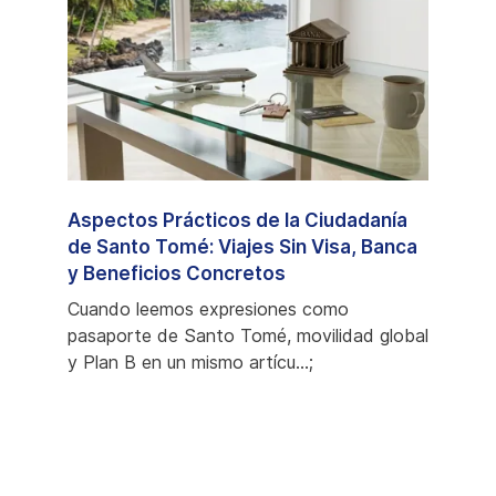
l
Aspectos Prácticos de la Ciudadanía
Santo
nio:
de Santo Tomé: Viajes Sin Visa, Banca
Comp
rial
y Beneficios Concretos
Ciud
Cuando leemos expresiones como
Cuand
han
pasaporte de Santo Tomé, movilidad global
podem
dos
y Plan B en un mismo artícu...;
favori