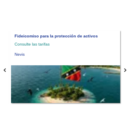
Fideicomiso para la protección de activos
Visa de
Consulte las tarifas
Haga su 
Nevis
Panama