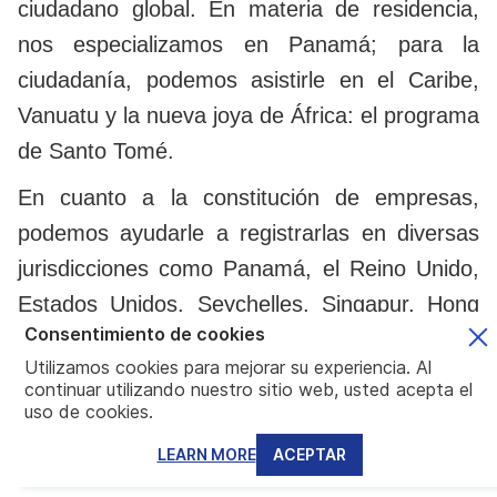
ciudadano global. En materia de residencia,
nos especializamos en Panamá; para la
ciudadanía, podemos asistirle en el Caribe,
Vanuatu y la nueva joya de África: el programa
de Santo Tomé.
En cuanto a la constitución de empresas,
podemos ayudarle a registrarlas en diversas
jurisdicciones como Panamá, el Reino Unido,
Estados Unidos, Seychelles, Singapur, Hong
Consentimiento de cookies
Kong y muchas más.
Utilizamos cookies para mejorar su experiencia. Al
En lo que respecta a fideicomisos, contamos
continuar utilizando nuestro sitio web, usted acepta el
uso de cookies.
con una larga trayectoria ayudando a clientes
LEARN MORE
ACEPTAR
a constituir fideicomisos en la isla de Nevis y a
mantenerlos en pleno cumplimiento.