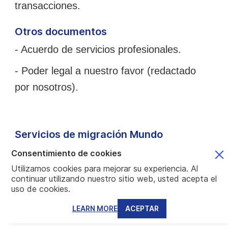
transacciones.
Otros documentos
- Acuerdo de servicios profesionales.
- Poder legal a nuestro favor (redactado
por nosotros).
Servicios de migración Mundo
Estos son los requerimientos esenciales
Consentimiento de cookies
para obtener la ciudadanía de Saint Kitts.
Utilizamos cookies para mejorar su experiencia. Al
continuar utilizando nuestro sitio web, usted acepta el
La próxima decisión es elegir su proveedor
uso de cookies.
y nosotros le decimos por qué Mundo es
LEARN MORE
ACEPTAR
mejor que otros. Los servicios de