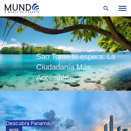
Sao Tome te espera: La
Ciudadanía Más
Accesible
Descubra Panamá
MORE