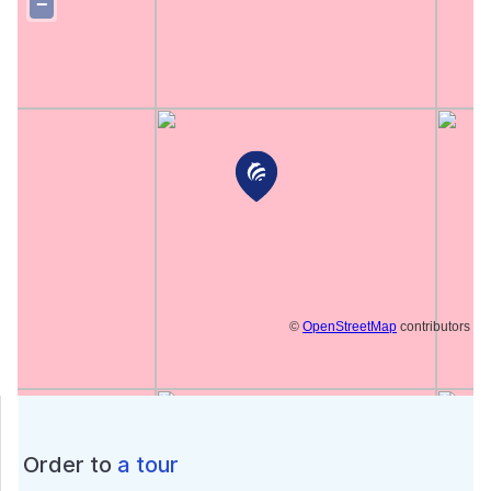
−
©
OpenStreetMap
contributors
Order to
a tour