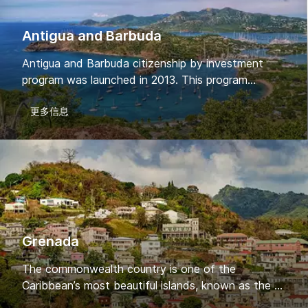
Antigua and Barbuda
Antigua and Barbuda citizenship by investment
program was launched in 2013. This program...
更多信息
Grenada
The commonwealth country is one of the
Caribbean’s most beautiful islands, known as the ...