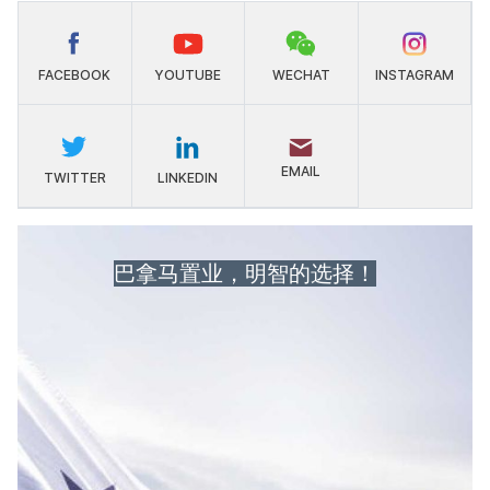
FACEBOOK
YOUTUBE
WECHAT
INSTAGRAM
EMAIL
TWITTER
LINKEDIN
巴拿马置业，明智的选择！