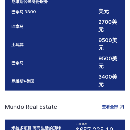
尼维斯公民身份服务
美元
巴拿马 3800
2700美
巴拿马
元
9500美
土耳其
元
9500美
巴拿马
元
3400美
尼维斯+美国
元
Mundo Real Estate
查看全部
FROM:
$657,225.10
米拉多项目 高尚生活的顶峰