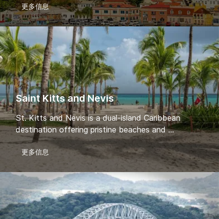
更多信息
Saint Kitts and Nevis
St. Kitts and Nevis is a dual-island Caribbean
destination offering pristine beaches and ...
更多信息