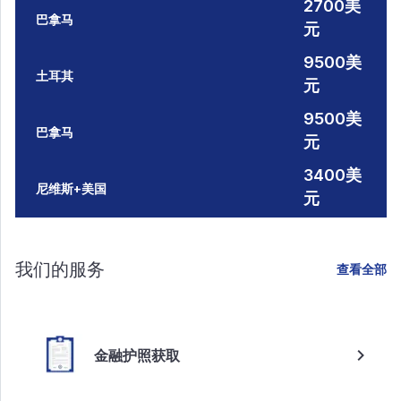
2700美
巴拿马
元
9500美
土耳其
元
9500美
巴拿马
元
3400美
尼维斯+美国
元
我们的服务
查看全部
金融护照获取