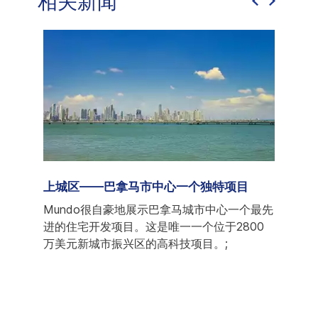
相关新闻
家
上城区——巴拿马市中心一个独特项目
巴拿马新
然上个
Mundo很自豪地展示巴拿马城市中心一个最先
在此
国家向
进的住宅开发项目。这是唯一一个位于2800
籍人
路径，
万美元新城市振兴区的高科技项目。;
洲最
机场
地Cas