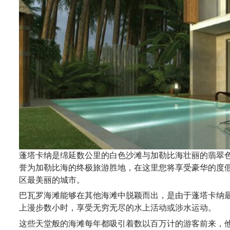
蓬塔卡纳是绵延数公里的白色沙滩与加勒比海壮丽的翡翠
誉为加勒比海的终极旅游
胜地
，在这里您将
享受
豪华的度
区最美丽的城市
。
巴瓦罗海滩
能够
在其他海滩中脱颖而出，是
由于
蓬塔卡纳
上漫步数小时，享受无穷无尽的水上活动或涉水
运动
。
这些天堂般的海滩每年都吸引着数以百万计的游客前来，