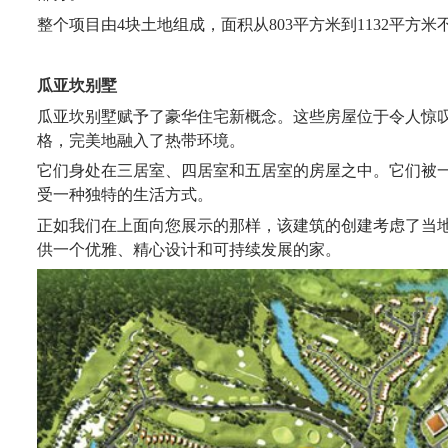
整个项目由
4块
土地
组成，面积从
803平方米到1132平方
瓜亚坎别墅
瓜亚坎别墅
赋予
了豪华住宅新概念。这些房屋位于令人惊
格，完美地融入了热带环境。
它们身处
在三居室、四居室和五居室的房屋
之中
。它们被
受
一种独特的生活方式。
正如我们在上面
向您展示
的那样，该建筑的创建考虑了当
供
一个优雅、精心设计和可持续发展的家。