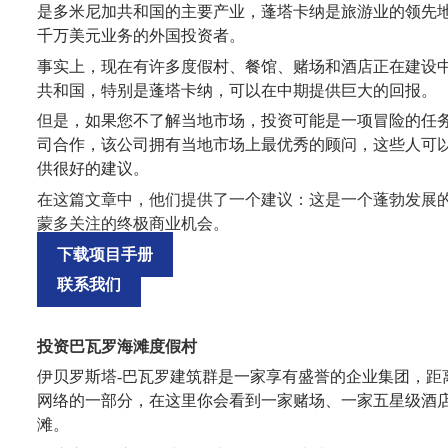
是多米尼加共和国的主要产业，蓬塔卡纳是
旅游业的
领先
千万美元业务的外国投资者。
事实上，现在有许多度假村、餐馆、赌场和酒店正在建设
共和国，特别是蓬塔卡纳，可以在中期提供巨大的回报。
但是，如果您不了解当地市场，投资可能是一项冒险的任
司合作，该公司
拥有
当地市场上最
优秀
的顾问，这些人可
供很好的建议。
在这篇文章中，他们
提供了一个
建议：
这是
一个蓬勃发展
蒙多关注的终极商业机会。
下载项目手册
联系我们
投资巴瓦罗海滩度假村
伊贝罗斯塔
-巴瓦罗建筑群是一家享有盛誉的企业集团，距
网络的一部分，在
这里
你会看到一家赌场、一家五星级酒
滩。