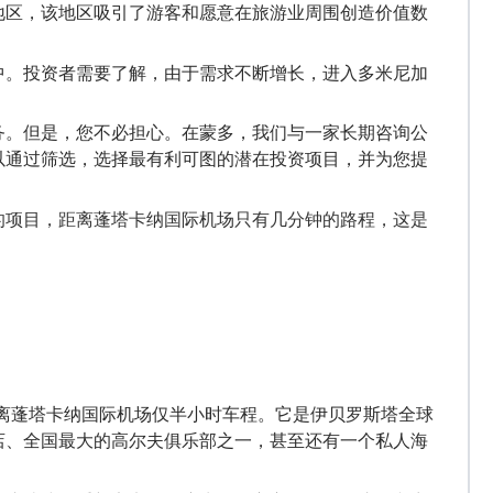
地区，该地区吸引了游客和愿意在旅游业周围创造价值数
中。投资者
需要了解
，由于需求不断增长，进入多米尼加
务。
但是
，
您
不必担心。在
蒙多
，我们与一家长期咨询公
以通过筛选
，
选择最有利可图的潜在投资项目
，
并为您
提
的项目，距离蓬塔卡纳国际机场只有几分钟的路程，这是
离蓬塔卡纳国际机场仅半小时车程。它是
伊贝罗斯塔
全球
店、全国最大的高尔夫俱乐部之一，甚至还有一个私人海