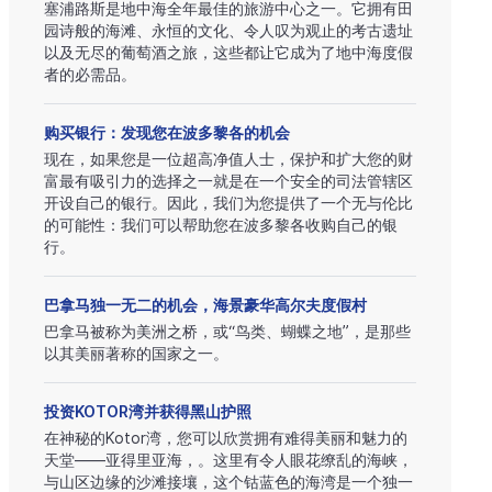
塞浦路斯是地中海全年最佳的旅游中心之一。它拥有田
园诗般的海滩、永恒的文化、令人叹为观止的考古遗址
以及无尽的葡萄酒之旅，这些都让它成为了地中海度假
者的必需品。
购买银行：发现您在波多黎各的机会
现在，如果您是一位超高净值人士，保护和扩大您的财
富最有吸引力的选择之一就是在一个安全的司法管辖区
开设自己的银行。因此，我们为您提供了一个无与伦比
的可能性：我们可以帮助您在波多黎各收购自己的银
行。
巴拿马独一无二的机会，海景豪华高尔夫度假村
巴拿马被称为美洲之桥，或“鸟类、蝴蝶之地”，是那些
以其美丽著称的国家之一。
投资KOTOR湾并获得黑山护照
在神秘的Kotor湾，您可以欣赏拥有难得美丽和魅力的
天堂——亚得里亚海，。这里有令人眼花缭乱的海峡，
与山区边缘的沙滩接壤，这个钴蓝色的海湾是一个独一